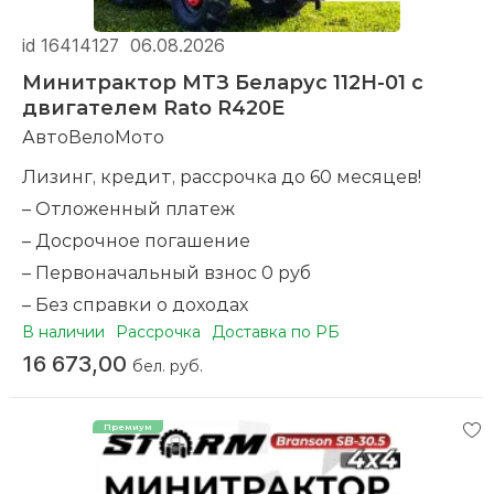
id 16414127
06.08.2026
Минитрактор МТЗ Беларус 112H-01 с
двигателем Rato R420E
АвтоВелоМото
Лизинг, кредит, рассрочка до 60 месяцев!
– Отложенный платеж
– Досрочное погашение
– Первоначальный взнос 0 руб
– Без справки о доходах
В наличии
Рассрочка
Доставка по РБ
– Оформление по телефону
16 673,00
бел. руб.
– Совершая покупку у нас вы получаете баллы на
следующую покупку
Новый. Гарантия. Доставка по всей Беларуси на
дом. Бесплатный тест-драйв.