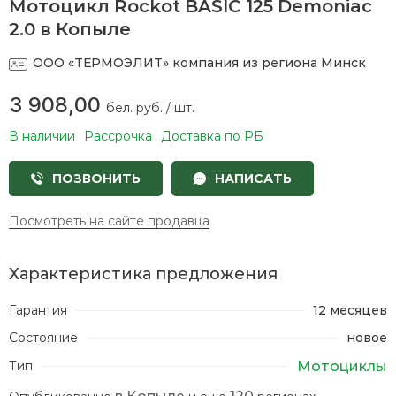
Мотоцикл Rockot BASIC 125 Demoniac
ру
ру
2.0 в Копыле
/
/
шт
шт
ООО «ТЕРМОЭЛИТ»
компания из региона Минск
3 908,00
бел. руб. / шт.
К
т
В наличии
Рассрочка
Доставка по РБ
ПОЗВОНИТЬ
НАПИСАТЬ
П
Посмотреть на сайте продавца
к
Характеристика предложения
М
Гарантия
12 месяцев
Состояние
новое
Мотоциклы
Тип
в Копыле
120