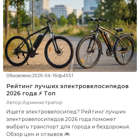
Выбирайте Eltreco Khan 1 для работы, отдыха или
активного образа жизни!
– Звоните как в будни, так и в выходные с 8 до
20.
– Пишите в личные сообщения прямо в
объявлении.
– Добавляйте в избранное, чтобы следить за
Обновлено:
2026-04-16
4551
акцией.
Рейтинг лучших электровелосипедов
Почему стоит купить именно у нас:
2026 года ⚡ Топ
Автор:
Администратор
– Гарантия качества товара – Товар
Ищете электровелосипед? Рейтинг лучших
сертифицирован, прошел необходимую
электровелосипедов 2026 года поможет
предпродажную подготовку, официальная
выбрать транспорт для города и бездорожья.
гарантия
Обзор цен и отзывов 🚲