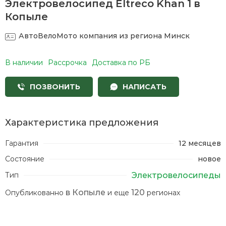
Электровелосипед Eltreco Khan 1 в
т
Копыле
АвтоВелоМото
компания из региона Минск
П
к
В наличии
Рассрочка
Доставка по РБ
М
ПОЗВОНИТЬ
НАПИСАТЬ
Характеристика предложения
Гарантия
12 месяцев
Состояние
новое
Электровелосипеды
Тип
в Копыле
120
Опубликованно
и еще
регионах