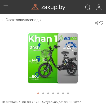
zakup.by
06
06
Электровелосипеды
ID
ID
Э
Э
El
El
K
K
ВОЙТИ
А
А
1
1
ID 16234157
06.08.2026
Актуально до: 06.08.2027
К