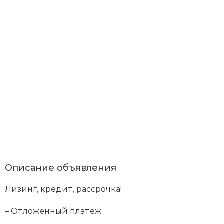
Я
со
с
По
со
и
с
пр
об
пе
да
Описание объявления
в
со
Лизинг, кредит, рассрочка!
с
По
ко
– Отложенный платеж