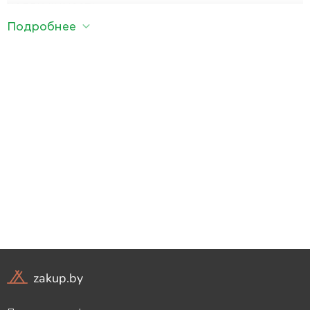
недвижимость.
Подробнее
Подробная информация о каждой фирме в
категории недвижимость
в Копыле
: каталог
предложений, график работы, информация об
оплате – все это можно найти на kopyl.zakup.by.
zakup.by