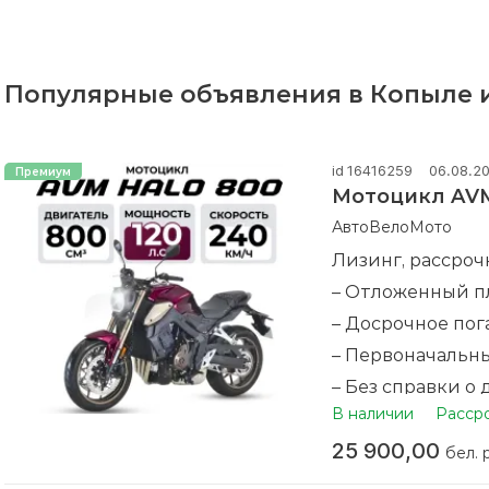
Популярные объявления в Копыле и
id 16416259
06.08.2
Мотоцикл AV
АвтоВелоМото
Лизинг, рассроч
– Отложенный п
– Досрочное по
– Первоначальны
– Без справки о 
В наличии
Расср
– Оформление п
25 900,00
– Совершая поку
бел. 
следующую пок