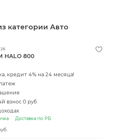
з категории Авто
026
M HALO 800
ка, кредит 4% на 24 месяца!
латеж
гашение
й взнос 0 руб
доходах
очка
Доставка по РБ
о телефону
пку у нас вы получаете баллы на
руб.
упку