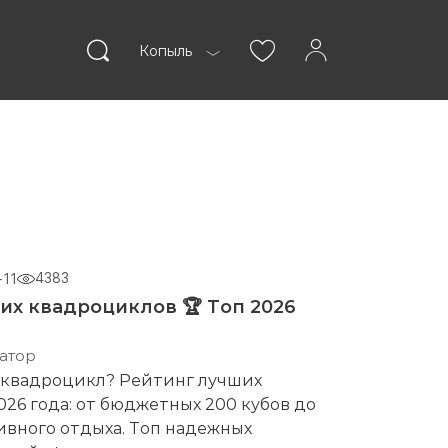
Копыль
ании
Статьи
4383
-11
их квадроциклов 🏆 Топ 2026
ВОЙТИ
атор
квадроцикл? Рейтинг лучших
26 года: от бюджетных 200 кубов до
ивного отдыха. Топ надежных