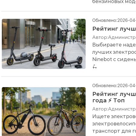
бензиновых мод
Обновлено:
2026-04
Рейтинг лучш
Автор:
Администр
Выбираете наде
лучших электроса
Ninebot с сиден
🛴
Обновлено:
2026-04
Рейтинг лучш
года ⚡ Топ
Автор:
Администр
Ищете электров
электровелосип
транспорт для г