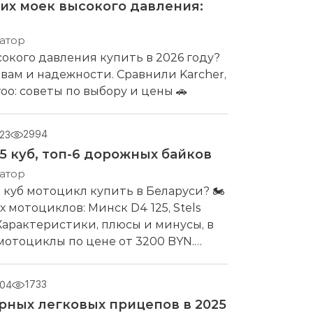
их моек высокого давления:
атор
окого давления купить в 2026 году?
вам и надежности. Сравнили Karcher,
woo: советы по выбору и цены 🚗
2994
23
5 куб, топ-6 дорожных байков
атор
 куб мотоцикл купить в Беларуси? 🏍️
 мотоциклов: Минск D4 125, Stels
 Характеристики, плюсы и минусы, в
отоциклы по цене от 3200 BYN.
у и альтернативы.
1733
-04
ярных легковых прицепов в 2025