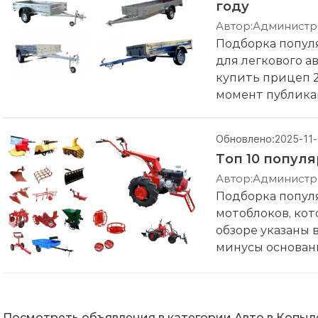
году
Автор:
Администр
Подборка попул
для легкового а
купить прицеп 
момент публикац
указаны важные
минусы основанн
Обновлено:
2025-11
Топ 10 популя
Автор:
Администр
Подборка попул
мотоблоков, кот
обзоре указаны 
минусы основанн
Посмотреть объявления в категории Авто в Копыл