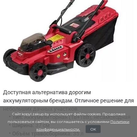
Доступная альтернатива дорогим
аккумуляторным брендам. Отличное решение для
небольших дачных участков.
Сайт kopyl.zakup.by использует файлы cookies. Продолжая
Тип:
Аккумуляторная (18+18В), несамоходная
пользоваться сайтом, вы соглашаетесь с условиями
Политики
Ширина:
37 см
конфиденциальности.
OK
Объём травосборника:
35 л